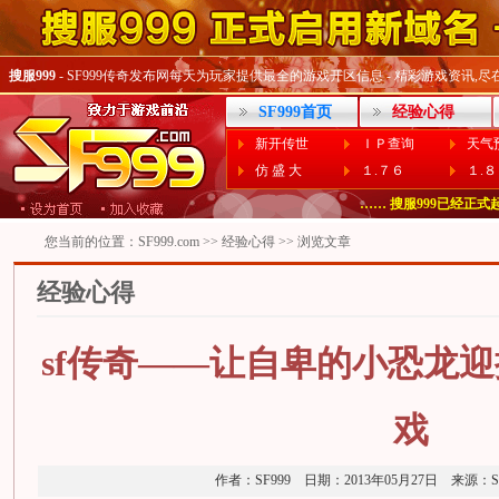
搜服999
- SF999传奇发布网每天为玩家提供最全的游戏开区信息 - 精彩游戏资讯,尽在SF
SF999首页
经验心得
新开传世
ＩＰ查询
天气
仿 盛 大
１.７６
１.
…… 偶尔打不开Www.SF99
…… 搜服999已经正式起用
您当前的位置：
SF999.com
>>
经验心得
>> 浏览文章
经验心得
sf传奇——让自卑的小恐龙
戏
作者：SF999 日期：2013年05月27日 来源