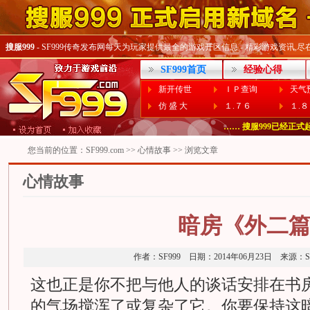
搜服999
- SF999传奇发布网每天为玩家提供最全的游戏开区信息 - 精彩游戏资讯,尽在SF
SF999首页
经验心得
新开传世
ＩＰ查询
天气
仿 盛 大
１.７６
１.
…… 偶尔打不开Www.SF99
…… 搜服999已经正式起用
您当前的位置：
SF999.com
>>
心情故事
>> 浏览文章
心情故事
暗房《外二
作者：SF999 日期：2014年06月23日 来源
这也正是你不把与他人的谈话安排在书
的气场搅浑了或复杂了它。你要保持这暗