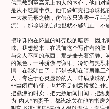
信宗教到至高无上的人的内心，他们对
是从不透露半点。他们像蚌壳把珍珠抱
一大象无形之物，仿佛仅只透露一星半
流），那珍珠的质地也就不够纯正、不
把珍珠抱在怀里的蚌壳般的暗房，因此
味。我想起来，在眼前这个写作者的脸
与众人不同的东西。那是兼夹着沉静、
的颜色，一种骄傲与谦卑、冷静与热烈
情。在我明白了，那是长期在暗房里工
人，专注于心灵显影的人，蚌病成珠的
非幽闭症特征，也并不是刻意矫揉造作
把鼎沸的叫卖，把无数新闻旧闻，把频
为“内人”的妻子，都统统关在他的书房
叫它飞进“暗房”来他才得以专注：专注