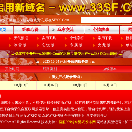
开区信息 - 精彩游戏资讯,尽在SF999.Com
9首页
经验心得
玩家交流
心情故事
天气预报
实用工具
个性字符
常用下载
授
冰 雪 版
忘 忧 版
专 属 版
火 龙 版
单 
…… 偶尔打不开Www.SF999.Com的玩家，请使用Www.33SF.Com访问 ……
.:: ↓ 2025-10-04 已经开放的服务器 ↓ ::.
开放时间
线路类别
游戏版本
↓ 历史开机记录查询 ↓
08月03日
08月02日
08月01日
07月31日
图
组织或个人未经同意，不得使用和传播盗版游戏，如有侵犯利益请来电告知说明，本站7
程序自动采集自互联网搜索引擎，信息真实性无从验证，请自行判断，谨防受骗上当
谨防受骗上当 适度游戏益脑 沉迷游戏伤身 合理安排时间 享受健康生活
999.Com All Rights Reserved 技术支持：
搜服999传奇游戏发布网
网站备案登记号：沪ICP备