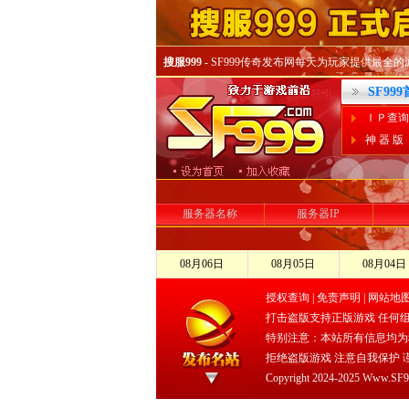
搜服999
- SF999传奇发布网每天为玩家提供最全的游戏
SF99
ＩＰ查询
神 器 版
服务器名称
服务器IP
08月06日
08月05日
08月04日
授权查询
|
免责声明
|
网站地
打击盗版支持正版游戏 任何
特别注意：本站所有信息均为
拒绝盗版游戏 注意自我保护 
Copyright 2024-2025 Www.SF