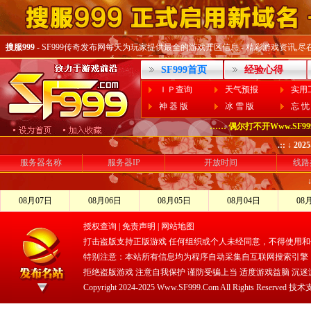
搜服999
- SF999传奇发布网每天为玩家提供最全的游戏开区信息 - 精彩游戏资讯,尽在SF
SF999首页
经验心得
ＩＰ查询
天气预报
实用
神 器 版
冰 雪 版
忘 忧
…… 偶尔打不开Www.SF99
.:: ↓ 2
服务器名称
服务器IP
开放时间
线路
08月07日
08月06日
08月05日
08月04日
08
授权查询
|
免责声明
|
网站地图
打击盗版支持正版游戏 任何组织或个人未经同意，不得使用和
特别注意：本站所有信息均为程序自动采集自互联网搜索引擎
拒绝盗版游戏 注意自我保护 谨防受骗上当 适度游戏益脑 沉迷
Copyright 2024-2025 Www.SF999.Com All Rights Reserved 