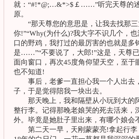
就：“#!*@;…&*>$￡……”听完天
原。
“那天尊您的意思是，让我去找那三龙卫
你!”“Why(为什么)?我大字不识几个
口的野鸡，我打过的最厉害的也就是多
是……”“不要说了，大郎!”这是，天尊
面向窗口，再次45度角仰望天空，至于
也不知道!
事后，老爹一直担心我一个人出去，
子，于是觉得陪我一块出去。
那天晚上，我和隔壁从小玩到大的阿
整行李。记得那晚老娘哭的死去活来，
外。毕竟是她肚子里出来，有哪个娘会不
第二天一早，天刚蒙蒙亮!拿起行李