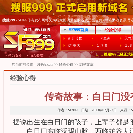
搜服999
- SF999传奇发布网每天为玩家提供最全的游戏开区信息 - 精彩游戏资讯,尽在SF
SF999首页
经验心得
新开传世
ＩＰ查询
天气
仿 盛 大
１.７６
１.
…… 偶尔打不开Www.SF99
…… 搜服999已经正式起用
您当前的位置：
SF999.com
>>
经验心得
>> 浏览文章
经验心得
传奇故事：白日门没有
作者：SF999 日期：2013年07月27日 来源
据说出生在白日门的孩子，上辈子都是堕
白日门东临沃玛山脉，西临蛇谷大江