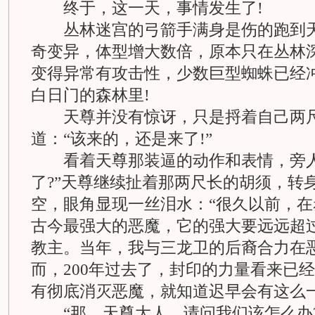
终于，这一天，事情发生了!
丛林迷宫的弓箭手满身是伤的跑到天
奇变异，体型增大数倍，原本只在丛林
变得异常有攻击性，少数巨型蜘蛛已经
白日门的森林里!
天尊并没有惊讶，只是捋着自己两尺
道：“该来的，还是来了!”
看着天尊那装逼的动作和表情，旁人不
了?”天尊继续扯着那两尺长的胡须，转
空，眼角显现一丝泪水：“很久以前，
古今最强大的恶魔，它的强大要远远超
教主。当年，我与三龙卫的后裔合力在
而，200年过去了，封印的力量看来已
有彻底消灭恶魔，就知道迟早会有这么一
“那，天尊大人，请问我们该怎么办?