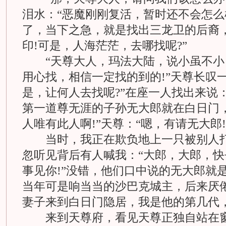
泪水：“恶魔刚刚复活，暂时还不会怎
了，当下之急，就是找出三龙卫的后裔
印!可是，人海茫茫，去哪找呢?”
“天尊大人，玛法大陆，说小虽不小
用心找，相信一定找的到的!”天尊长叹
是，让何人去找呢?”在座一人找出来说
第一道尊无涯的子孙无大郎就在白日门
人唯有此人啊!”天尊：“嗯，有请无大郎!
当时，我正在欺负地上一只被别人打
忽听见背后有人喊我：“大郎，大郎，
事见你!”没错，他们口中说的无大郎就
当年可是响当当的沙巴克城主，后来厌
妻子来到白日门隐居，我是他的第几代，
来到天尊府，看见天尊正独自站在窗