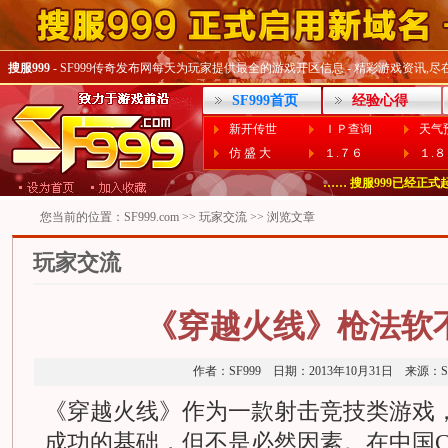
搜服999
- SF999传奇发布网每天为玩家提供最全的游戏开区信息 - 精彩游戏资讯,尽在SF
SF999首页
经验心得
新开传世
ＩＰ查询
天气
仿 盛 大
１.７６
１.
…… 偶尔打不开Www.SF99
…… 搜服999已经正式起用
您当前的位置：
SF999.com
>>
玩家交流
>> 浏览文章
玩家交流
《穿越火线》枪法软
作者：SF999 日期：2013年10月31日 来源
《穿越火线》作为一款射击竞技类游戏
成功的基础，但不是必然因素。在中国C