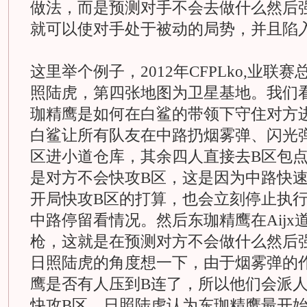
做法，而是预测对手不会去做什么然后
就可以使对手处于被动的局势，并且陷
这里举个例子，2012年CFPLko,业
照陆虎，第四张地图为卫星基地。我们
珈精鹰是如何在白鲨的带领下守住对方
白鲨让所有队友在中路扔烟雾弹、闪光弹
区进小道仓库，其余四人直接去B区包
是对方不会快攻B区，这是因为中路快
开局快攻B区的打算，也会立刻停止执行
中路停留看情况。然后东珈精鹰在Aijx
枪，这就是在预测对方不会做什么然后
日照陆虎的角度想一下，由于烟雾弹的
鹰是否有人压到B连了，所以他们会派人
快攻B区。日照陆虎认为东珈精鹰最开