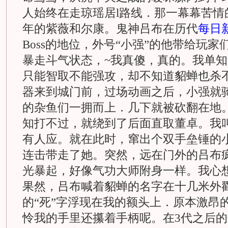
人始终在走琼瑶居l路线．那一幕幕苦情
年的紫薇和尔康。鬼神吕布在历代
每日
Boss的地位，外号“小强”的他带给玩
暴走斗气状态，~我真傻，真的。我单
只能智取不能强攻，却不知道貂蝉也杀
器来到城门前，过场动画之后，小强就
的杂鱼们一拥而上．几下就被砍翻在地
知打不过，就绕到了后面直取董卓。我叫
有人应。就在此时，窜出个双手垒锤的
连击带走了她。突然，远在门外的吕布
光暴起，好像气功大师附身一样。我心
果然，吕布喊着貂蝉的名字在十几米外
的“死”字浮现在我的额头上．原本激昂
怜我的手里还攥着手柄呢。在3代之后